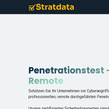
Zum Inhalt springen
Home
Penet
Penetrationstest 
Remote
Schützen Sie Ihr Unternehmen vor Cyberangriff
professionellen, remote durchgeführten Penetr
Unsere zertifizierten Sicherheitsexperten simul