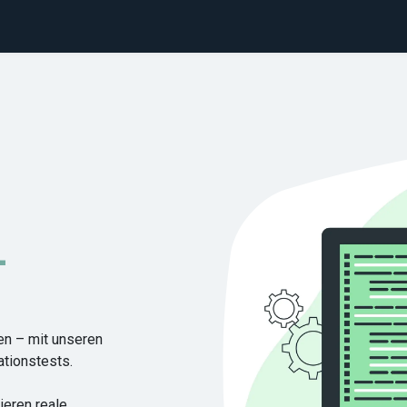
rationstest buchen
Über uns
Kontakt
-
en – mit unseren
ationstests.
ieren reale